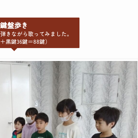
鍵盤歩き
に弾きながら歌ってみました。
2＋黒鍵36鍵＝88鍵）