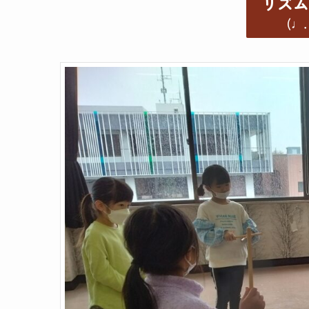
リズム
(♩