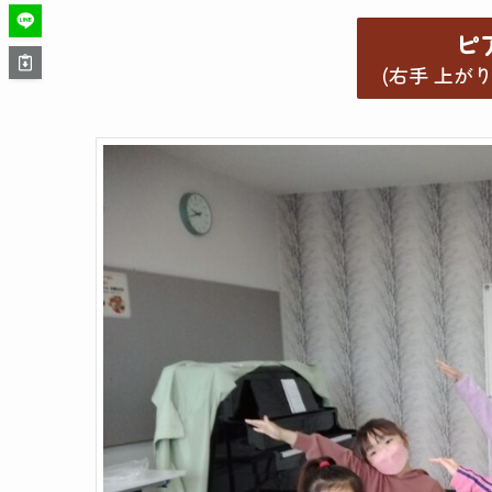
ピ
(右手 上がり