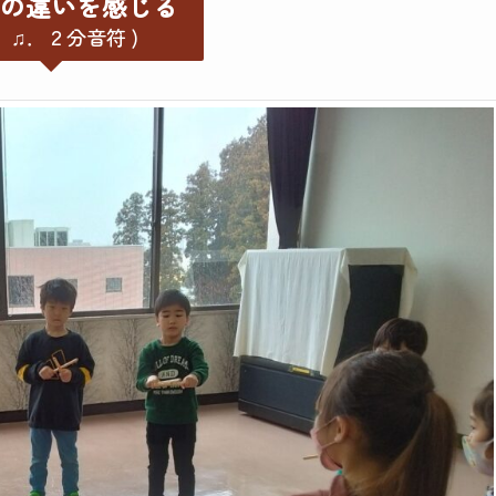
の違いを感じる
．♫．２分音符 )