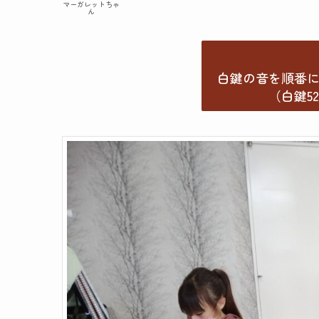
マーガレットちゃ
ん
白鍵の音を順番
（白鍵5