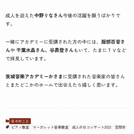
成人を迎えた
中野リなさん
今後の活躍を願うばかりで
す。
一緒にアカデミーに受講された方の中には、
服部百音さ
ん
や
千葉水晶さん、谷昴登さん
もいて、たまにＴＶなど
で拝見しています。
茨城音楽アカデミーかさま
に受講された音楽家の皆さん
とまたどこかのホールで出会えたら嬉しく思います。
日々のこと
ピアノ教室
マーガレット音楽教室
成人の日コンサート2023
笠間市