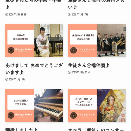
生徒さんたちの卒園・卒業
生徒さんと45年のお付き合
♪
い♪
2026年3月18日
2026年1月17日
あけまして おめでとうござ
生徒さん合唱伴奏♪
います♪
2025年11月20日
2026年1月11日
調律しました♪
オペラ「魔笛」のコンサー