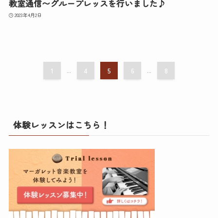
教室通信〜グループレッスを行いました♪
2023年4月2日
1
...
4
5
6
...
8
体験レッスンはこちら！